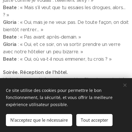
juste comme je voulais : tellement sexy ! »
Beate
: « Mais s'il veut que tu essaies les drogues, alors…
? »
Gloria
: « Oui, mais je ne veux pas. De toute façon, on doit
bientôt rentrer… »
Beate
: « Pas avant après-demain. »
Gloria
: « Oui, et ce soir, on va sortir prendre un verre
avec notre hôtelier un peu bizarre. »
Beate
: « Oui, où va-t-il nous emmener, tu crois ? »
Soirée. Réception de l'hôtel.
L'hôtelier est prêt à partir quand les filles descendent à
la réception, où la réceptionniste féminine prend le relais.
Ce site utilise des cookies pour permettre le bon
L'hôtelier pense : « Enfin elles viennent avec leur deux «
fonctionnement, la sécurité, et vous offrir la meilleure
chattes »… »
expérience utilisateur possible.
L'hôtelier aux filles : « Je vais vous emmener au Blue
Cargo, vous avez entendu parler de cet endroit ? Là où
N'acceptez que le nécessaire
Tout accepter
parfois on danse sur les tables ? »
Beate
: « Oh oui, ça doit être un très bel endroit. »