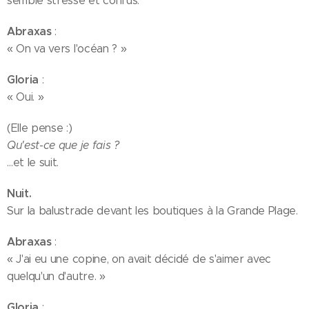
semble stressé et confus.
Abraxas
:
« On va vers l'océan ? »
Gloria
:
« Oui. »
(Elle pense :)
Qu'est-ce que je fais ?
…et le suit.
Nuit.
Sur la balustrade devant les boutiques à la Grande Plage.
Abraxas
:
« J'ai eu une copine, on avait décidé de s'aimer avec
quelqu'un d'autre. »
Gloria
: