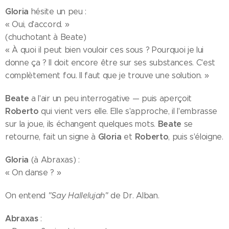
Gloria
hésite un peu :
« Oui, d'accord. »
(chuchotant à Beate)
« À quoi il peut bien vouloir ces sous ? Pourquoi je lui
donne ça ? Il doit encore être sur ses substances. C'est
complètement fou. Il faut que je trouve une solution. »
Beate
a l'air un peu interrogative — puis aperçoit
Roberto
qui vient vers elle. Elle s'approche, il l'embrasse
Beate
sur la joue, ils échangent quelques mots.
se
Gloria
Roberto
retourne, fait un signe à
et
, puis s'éloigne.
Gloria
(à Abraxas) :
« On danse ? »
On entend
"Say Hallelujah"
de Dr. Alban.
Abraxas
: