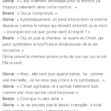
Gloria
: « C'est vraiment dommage pour la montre, j'ai
toujours tellement aimé cette montre… »
Beate
: « Oui, je comprends. »
Gloria
: « Symboliquement, on peut interpréter la montre
disparue comme le temps qui devient éternité ou la mort
— pourquoi est-ce que ça me vient à l'esprit ? »
Beate
: « Oui, et puis la chemise : le suaire du Christ, qui
peut symboliser la souffrance douloureuse de la vie
terrestre. »
Gloria prend la chemise posée près de son sac sur le sol.
Elle la sent.
Gloria
: « Mais… elle sent bon quand même… lui… comme
une merveille… Je ne veux pas croire à ta symbolique… »
Gloria
: « C'était agréable, et il sentait tellement bon…
comme une rose qui me rend heureuse. »
Beate
: « Cool que tu aies aimé. »
Gloria
: « Je ne pouvais pas le laisser tranquille… il était