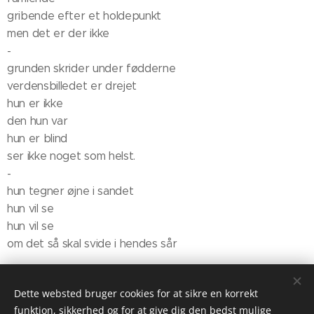
gribende efter et holdepunkt
men det er der ikke
-
grunden skrider under fødderne
verdensbilledet er drejet
hun er ikke
den hun var
hun er blind
ser ikke noget som helst.
-
hun tegner øjne i sandet
hun vil se
hun vil se
om det så skal svide i hendes sår
hun vil ikke være blind
se se se
Dette websted bruger cookies for at sikre en korrekt
øjne øjne øjne
funktion, sikkerhed og for at give dig den bedst mulige